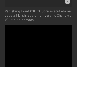
Vanishing Point (2017). Obra executada na
capela Marsh, Boston University; Cheng-Yu
Wu, flauta barroca.
Video do festival Université d'Altitude
Festival, com trechos da peça Still-Life
(2016).